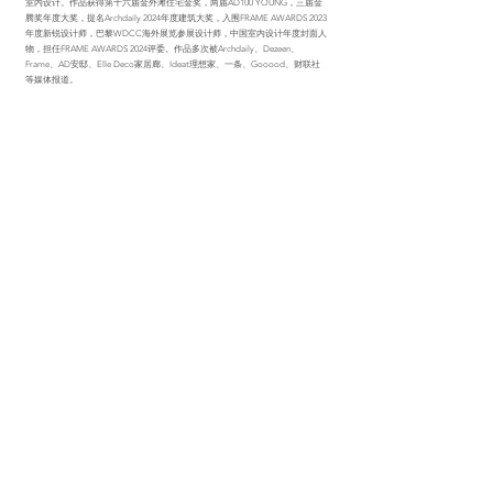
室内设计。作品获得第十六届金外滩住宅金奖，两届AD100 YOUNG，三届金
腾奖年度大奖，提名Archdaily 2024年度建筑大奖，入围FRAME AWARDS 2023
年度新锐设计师，巴黎WDCC海外展览参展设计师，中国室内设计年度封面人
物，担任FRAME AWARDS 2024评委。作品多次被Archdaily、Dezeen、
Frame、AD安邸、Elle Deco家居廊、Ideat理想家、一条、Gooood、财联社
等媒体报道。